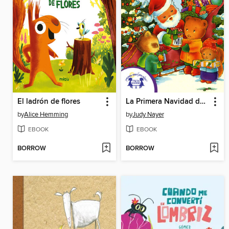
El ladrón de flores
La Primera Navidad de Osito
by
Alice Hemming
by
Judy Nayer
EBOOK
EBOOK
BORROW
BORROW