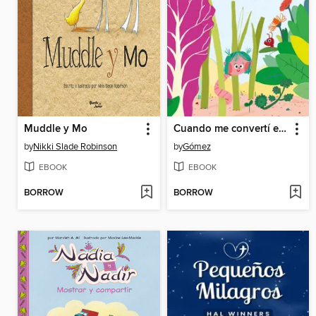
Muddle y Mo
Cuando me convertí en lombriz
by
Nikki Slade Robinson
by
Gómez
EBOOK
EBOOK
BORROW
BORROW