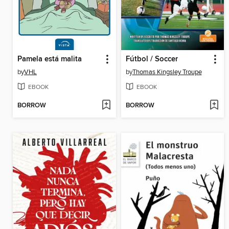
Pamela está malita
Fútbol / Soccer
by
VHL
by
Thomas Kingsley Troupe
EBOOK
EBOOK
BORROW
BORROW