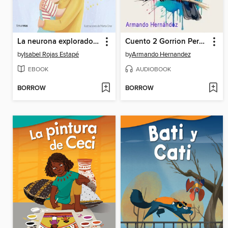
La neurona exploradora. Necesito un abrazo
Cuento 2 Gorrion Perseverante
by
Isabel Rojas Estapé
by
Armando Hernandez
EBOOK
AUDIOBOOK
BORROW
BORROW