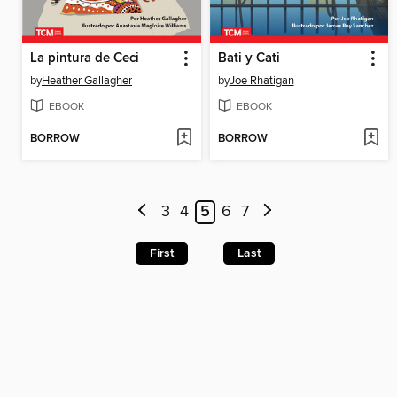
La pintura de Ceci
Bati y Cati
by
Heather Gallagher
by
Joe Rhatigan
EBOOK
EBOOK
BORROW
BORROW
3
4
5
6
7
First
Last