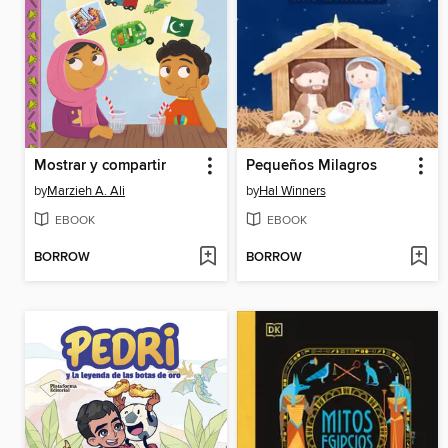
Mostrar y compartir
Pequeños Milagros
by
Marzieh A. Ali
by
Hal Winners
EBOOK
EBOOK
BORROW
BORROW