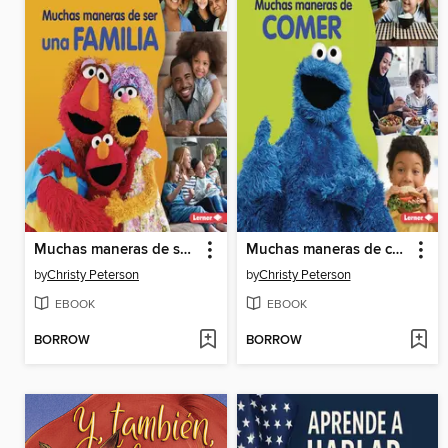
Muchas maneras de ser una familia
Muchas maneras de comer
by
Christy Peterson
by
Christy Peterson
EBOOK
EBOOK
BORROW
BORROW