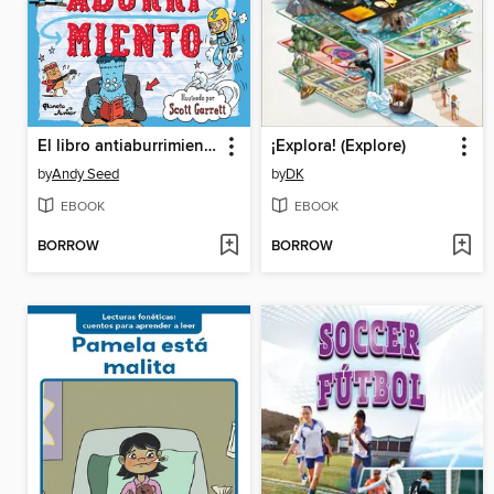
El libro antiaburrimiento
¡Explora! (Explore)
by
Andy Seed
by
DK
EBOOK
EBOOK
BORROW
BORROW