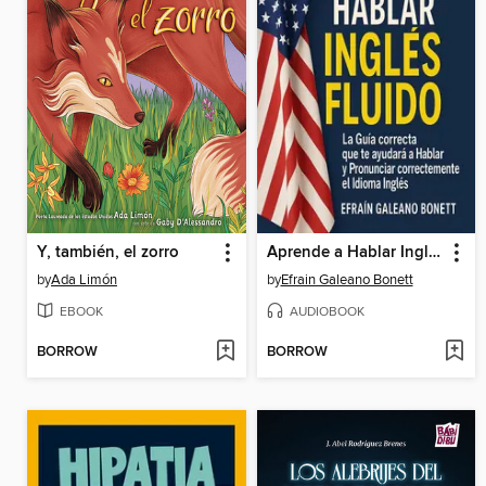
Y, también, el zorro
Aprende a Hablar Inglés Fluido
by
Ada Limón
by
Efrain Galeano Bonett
EBOOK
AUDIOBOOK
BORROW
BORROW