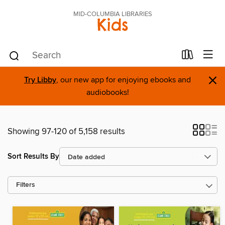
MID-COLUMBIA LIBRARIES
Kids
×
Try Libby
, our new app for enjoying ebooks and
audiobooks!
Showing 97-120 of 5,158 results
Sort Results By
Filters