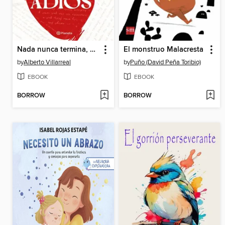
Nada nunca termina, pero hay que decir adiós
El monstruo Malacresta
by
Alberto Villarreal
by
Puño (David Peña Toribio)
EBOOK
EBOOK
BORROW
BORROW